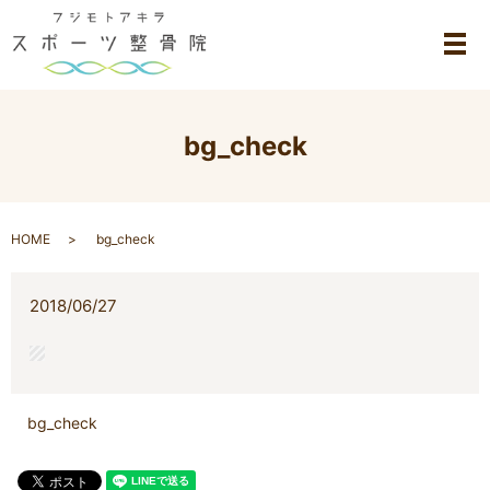
メ
bg_check
HOME
bg_check
2018/06/27
bg_check